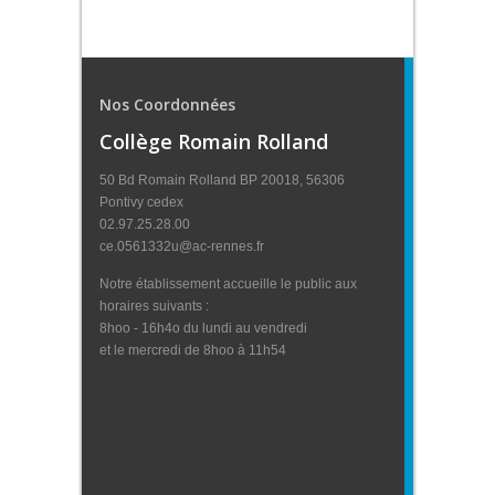
Nos Coordonnées
Collège Romain Rolland
50 Bd Romain Rolland BP 20018, 56306
Pontivy cedex
02.97.25.28.00
ce.0561332u@ac-rennes.fr
Notre établissement accueille le public aux
horaires suivants :
8hoo - 16h4o du lundi au vendredi
et le mercredi de 8hoo à 11h54