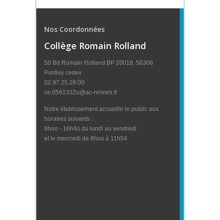
Nos Coordonnées
Collège Romain Rolland
50 Bd Romain Rolland BP 20018, 56306
Pontivy cedex
02.97.25.28.00
ce.0561332u@ac-rennes.fr
Notre établissement accueille le public aux
horaires suivants :
8hoo - 16h4o du lundi au vendredi
et le mercredi de 8hoo à 11h54