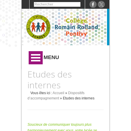
MENU
Etudes des
internes
Vous êtes ici :
Accueil
»
Dispositifs
d’accompagnement
» Etudes des internes
Soucieux de communiquer toujours plus
harmonieusement avec vous, votre lycée se