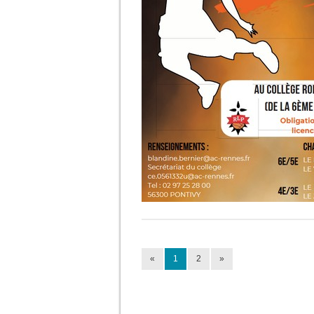
«
1
2
»