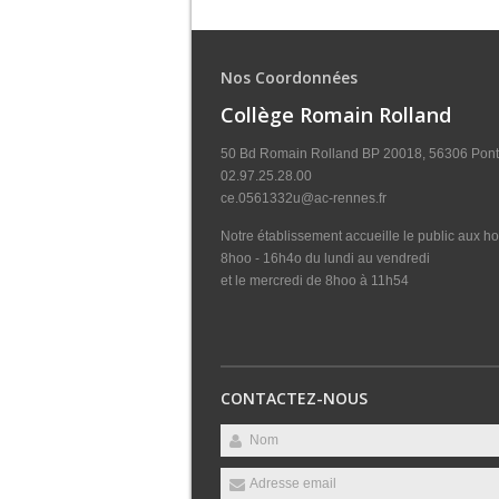
Nos Coordonnées
Collège Romain Rolland
50 Bd Romain Rolland BP 20018, 56306 Pont
02.97.25.28.00
ce.0561332u@ac-rennes.fr
Notre établissement accueille le public aux hor
8hoo - 16h4o du lundi au vendredi
et le mercredi de 8hoo à 11h54
CONTACTEZ-NOUS