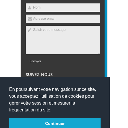
Envoyer
SUIVEZ-NOUS
En poursuivant votre navigation sur ce site,
vous acceptez l'utilisation de cookies pour
gérer votre session et mesurer la
Nos Partenaires
fréquentation du site.
Copyright 2023
Collège Romain Rolland
- Tous droits
Continuer
réservés -
Connexion