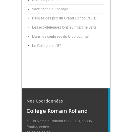
Vaccination au collège
Remise des prix du Grand Concours CDI
Les éco-délégués font leur marche verte
Dans les coulisses du Club Journal
Le Collégien n°87
Nos Coordonnées
Collège Romain Rolland
50 Bd Romain Rolland BP 20018, 56306
Pontivy cedex