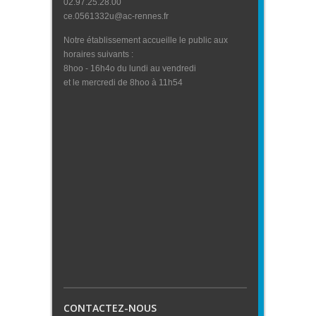
02.97.25.28.00
ce.0561332u@ac-rennes.fr
Notre établissement accueille le public aux
horaires suivants :
8hoo - 16h4o du lundi au vendredi
et le mercredi de 8hoo à 11h54
CONTACTEZ-NOUS