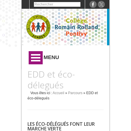
MENU
EDD et éco-
délegués
Vous êtes ici :
Accueil
»
Parcours
» EDD et
éco-délegués
LES ÉCO-DÉLÉGUÉS FONT LEUR
MARCHE VERTE