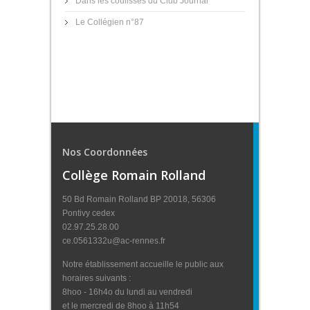
Dans les coulisses du Club Journal
Le Collégien n°87
Nos Coordonnées
Collège Romain Rolland
50 Bd Romain Rolland BP 20018, 56306
Pontivy cedex
02.97.25.28.00
ce.0561332u@ac-rennes.fr
Notre établissement accueille le public aux
horaires suivants :
8hoo - 16h4o du lundi au vendredi
et le mercredi de 8hoo à 11h54