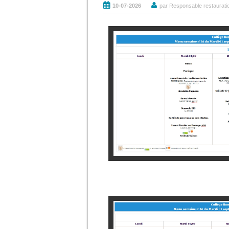
10-07-2026
par Responsable restaurati