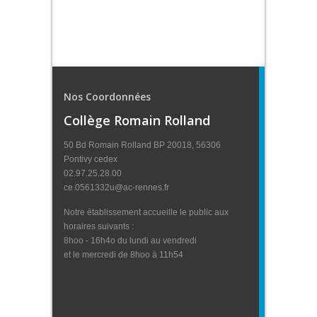
Nos Coordonnées
Collège Romain Rolland
50 Bd Romain Rolland BP 20018, 56306
Pontivy cedex
02.97.25.28.00
ce.0561332u@ac-rennes.fr
Notre établissement accueille le public aux
horaires suivants :
8hoo - 16h4o du lundi au vendredi
et le mercredi de 8hoo à 11h54