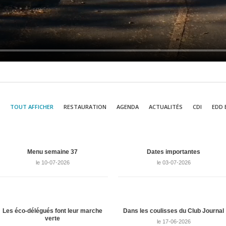
TOUT AFFICHER
RESTAURATION
AGENDA
ACTUALITÉS
CDI
EDD 
Menu semaine 37
Dates importantes
le 10-07-2026
le 03-07-2026
Les éco-délégués font leur marche
Dans les coulisses du Club Journal
verte
le 17-06-2026