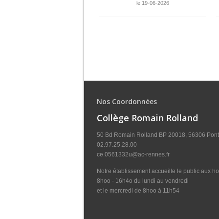
le 19-06-2026
Nos Coordonnées
Collège Romain Rolland
50 Bd Romain Rolland BP 20018, 56306 Pont
02.97.25.28.00
ce.0561332u@ac-rennes.fr
Notre établissement accueille le public aux hor
8hoo - 16h4o du lundi au vendredi
et le mercredi de 8hoo à 11h54