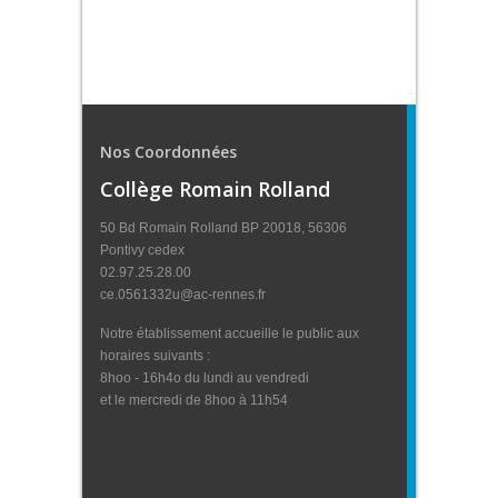
Nos Coordonnées
Collège Romain Rolland
50 Bd Romain Rolland BP 20018, 56306
Pontivy cedex
02.97.25.28.00
ce.0561332u@ac-rennes.fr
Notre établissement accueille le public aux
horaires suivants :
8hoo - 16h4o du lundi au vendredi
et le mercredi de 8hoo à 11h54