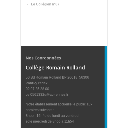
Le Collégien n°87
Nos Coordonnées
Collège Romain Rolland
50 Bd Romain Rolland BP 20018, 56306
Pontivy cedex
02.97.25.28.00
ce.0561332u@ac-rennes.fr
Notre établissement accueille le public aux
horaires suivants :
8hoo - 16h4o du lundi au vendredi
et le mercredi de 8hoo à 11h54