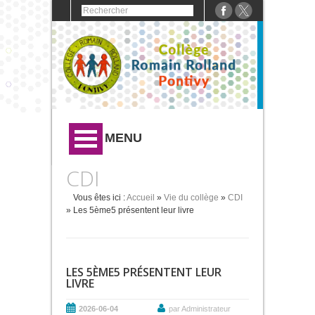
MENU
CDI
Vous êtes ici :
Accueil
»
Vie du collège
»
CDI
» Les 5ème5 présentent leur livre
LES 5ÈME5 PRÉSENTENT LEUR
LIVRE
2026-06-04
par Administrateur