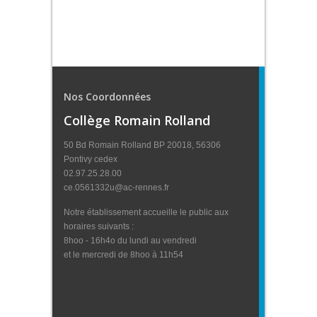
Nos Coordonnées
Collège Romain Rolland
50 Bd Romain Rolland BP 20018, 56306
Pontivy cedex
02.97.25.28.00
ce.0561332u@ac-rennes.fr
Notre établissement accueille le public aux
horaires suivants :
8hoo - 16h4o du lundi au vendredi
et le mercredi de 8hoo à 11h54