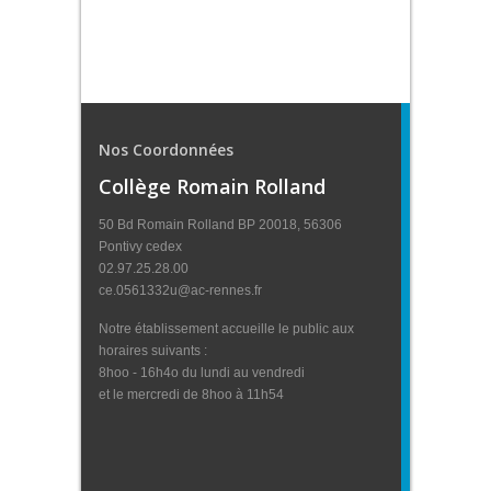
Nos Coordonnées
Collège Romain Rolland
50 Bd Romain Rolland BP 20018, 56306
Pontivy cedex
02.97.25.28.00
ce.0561332u@ac-rennes.fr
Notre établissement accueille le public aux
horaires suivants :
8hoo - 16h4o du lundi au vendredi
et le mercredi de 8hoo à 11h54